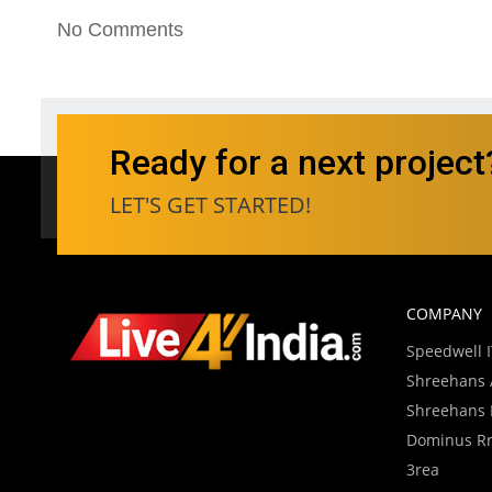
No Comments
Ready for a next project
LET'S GET STARTED!
COMPANY
Speedwell IT
Shreehans A
Shreehans D
Dominus Rre
3rea