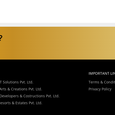
?
IMPORTANT LI
 Solutions Pvt. Ltd.
Terms & Condit
rts & Creations Pvt. Ltd.
Privacy Policy
evelopers & Costructions Pvt. Ltd.
sorts & Estates Pvt. Ltd.