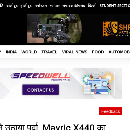
ति
बॉलीवुड
हॉलीवुड
मनोरंजन
व्यापार
संपादक की पसंद
दिल्ली
STUDENT SECTI
Y
INDIA
WORLD
TRAVEL
VIRAL NEWS
FOOD
AUTOMOB
Feedback
 उठाया पर्दा, Mavric X440 का