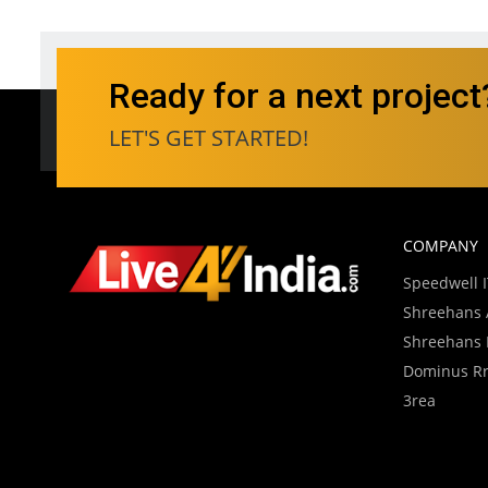
Ready for a next project
LET'S GET STARTED!
COMPANY
Speedwell IT
Shreehans A
Shreehans D
Dominus Rre
3rea