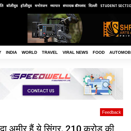
ति
बॉलीवुड
हॉलीवुड
मनोरंजन
व्यापार
संपादक की पसंद
दिल्ली
STUDENT SECTI
Y
INDIA
WORLD
TRAVEL
VIRAL NEWS
FOOD
AUTOMOB
Feedback
ादा अमीर हैं ये सिंगर, 210 करोड़ की