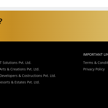
?
IMPORTANT LI
 Solutions Pvt. Ltd.
Terms & Condit
rts & Creations Pvt. Ltd.
Privacy Policy
evelopers & Costructions Pvt. Ltd.
sorts & Estates Pvt. Ltd.