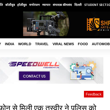
ति
बॉलीवुड
हॉलीवुड
मनोरंजन
व्यापार
संपादक की पसंद
दिल्ली
STUDENT SECTI
Y
INDIA
WORLD
TRAVEL
VIRAL NEWS
FOOD
AUTOMOB
Feedback
े फोन से मिली एक तस्वीर ने पुलिस को