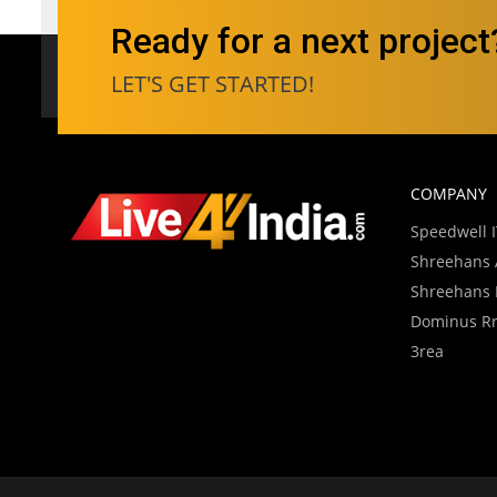
Ready for a next project
LET'S GET STARTED!
COMPANY
Speedwell IT
Shreehans A
Shreehans D
Dominus Rre
3rea