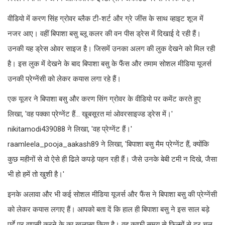
वीडियो में करण सिंह ग्रोवर ब्लैक टी-शर्ट और ग्रे जींस के साथ व्हाइट शूज में
नजर आए। वहीं बिपाशा बसु ब्लू कलर की वन पीस ड्रेस में दिखाई दे रही हैं।
उनकी यह ड्रेस ओवर साइज है। जिसमें उनका अलग की लुक देखने को मिल रही
है। इस लुक में देखने के बाद बिपाशा बसु के फैंस और तमाम सोशल मीडिया यूजर्स
उनकी प्रेग्नेंसी को लेकर कयास लगा रहे हैं।
एक यूजर ने बिपाशा बसु और करण सिंग ग्रोवर के वीडियो पर कमेंट करते हुए
लिखा, 'वह पक्का प्रेग्नेंट हैं... खूबसूरत मां ओवरसाइज्ड ड्रेस में।'
nikitamodi439088 ने लिखा, 'वह प्रेग्नेंट हैं।'
raamleela_pooja_aakash89 ने लिखा, 'बिपाशा बसु मैम प्रेग्नेंट हैं, क्योंकि
कुछ महीनों से वो ऐसे ही ढिले कपड़े पहन रही हैं। जैसे उनके बेबी टमी न दिखे, जैसा
भी हो हमें तो खुशी है।'
इनके अलावा और भी कई सोशल मीडिया यूजर्स और फैंस ने बिपाशा बसु की प्रेग्नेंसी
को लेकर कयास लगाए हैं। आपको बता दें कि हाल ही बिपाशा बसु ने इस साल बड़े
पर्दे पर वापसी करने के का खुलासा किया है। वह काफी समय से फिल्मों से दूर चल