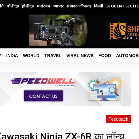
ति
बॉलीवुड
हॉलीवुड
मनोरंजन
व्यापार
संपादक की पसंद
दिल्ली
STUDENT SECTI
Y
INDIA
WORLD
TRAVEL
VIRAL NEWS
FOOD
AUTOMOB
Feedback
ा Kawasaki Ninja ZX-6R का लॉन्च