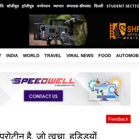
ति
बॉलीवुड
हॉलीवुड
मनोरंजन
व्यापार
संपादक की पसंद
दिल्ली
STUDENT SECTI
Y
INDIA
WORLD
TRAVEL
VIRAL NEWS
FOOD
AUTOMOB
Feedback
रोटीन है, जो त्वचा, हड्डियों,