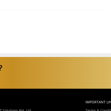
?
IMPORTANT LI
 Solutions Pvt. Ltd.
Terms & Condit