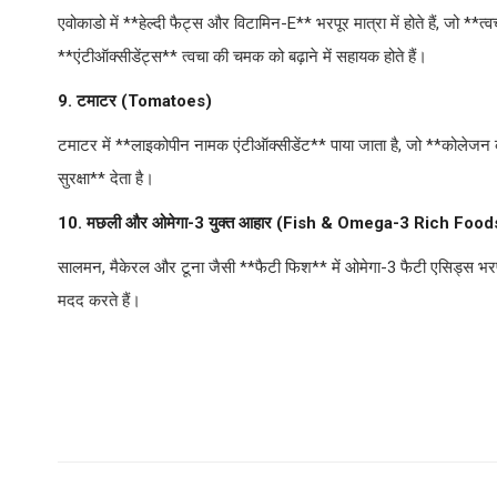
एवोकाडो में **हेल्दी फैट्स और विटामिन-E** भरपूर मात्रा में होते हैं, जो **त
**एंटीऑक्सीडेंट्स** त्वचा की चमक को बढ़ाने में सहायक होते हैं।
9. टमाटर (Tomatoes)
टमाटर में **लाइकोपीन नामक एंटीऑक्सीडेंट** पाया जाता है, जो **कोलेजन क
सुरक्षा** देता है।
10. मछली और ओमेगा-3 युक्त आहार (Fish & Omega-3 Rich Foo
सालमन, मैकेरल और टूना जैसी **फैटी फिश** में ओमेगा-3 फैटी एसिड्स भरपूर
मदद करते हैं।